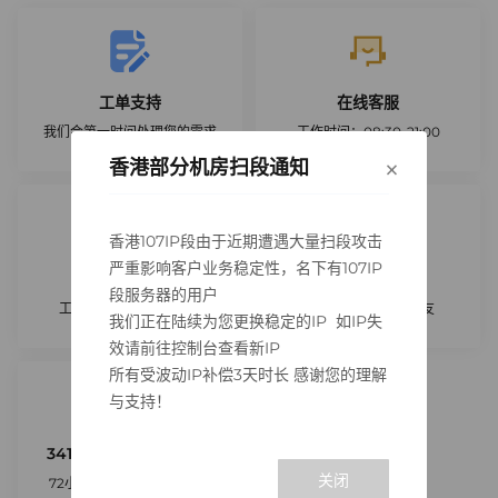
工单支持
在线客服
我们会第一时间处理您的需求
工作时间：08:30-21:00
×
香港部分机房扫段通知
创建工单
开始咨询
香港107IP段由于近期遭遇大量扫段攻击
严重影响客户业务稳定性，名下有107IP
QQ咨询
微信客服
段服务器的用户
工作时间：08:30-21:00
扫码添加客服微信好友
我们正在陆续为您更换稳定的IP 如IP失
联系我们
效请前往控制台查看新IP
所有受波动IP补偿3天时长 感谢您的理解
与支持！
3412762655@qq.com
72小时内响应，可带入附件