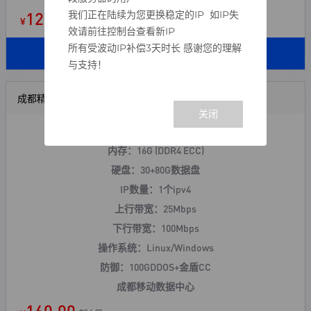
120.00
我们正在陆续为您更换稳定的IP 如IP失
¥
起/ 月
效请前往控制台查看新IP
所有受波动IP补偿3天时长 感谢您的理解
立即购买
与支持！
成都精品云-D
CPU：8核 (E5-V4)
内存：16G (DDR4 ECC)
硬盘：30+80G数据盘
IP数量：1个ipv4
上行带宽：25Mbps
下行带宽：100Mbps
操作系统：Linux/Windows
防御：100GDDOS+
金盾CC
成都移动数据中心
160.00