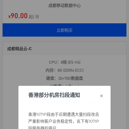
成都移动数据中心
90.00
¥
起/ 月
立即购买
成都精品云-C
CPU：8核 (E5-V4)
内存：8G (DDR4 ECC)
硬盘：30+70G数据盘
IP数量：1个ipv4
×
上行带宽：20Mbps
香港部分机房扫段通知
下行带宽：100Mbps
操作系统：Linux/Windows
香港107IP段由于近期遭遇大量扫段攻击
防御：100GDDOS+
金盾CC
严重影响客户业务稳定性，名下有107IP
成都移动数据中心
段服务器的用户